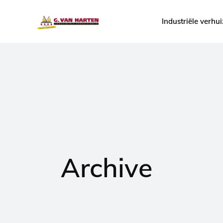
Industriële verhu
(De)montage
Vijzelen en sle
Hijswerkzaam
Heavy lifting
Transport
Archive