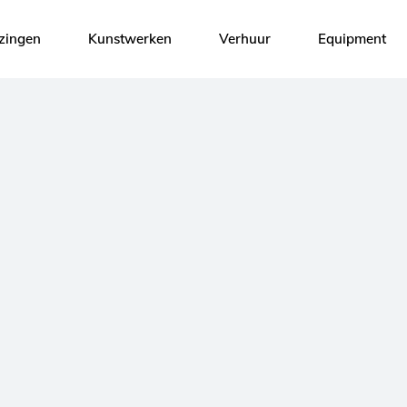
izingen
Kunstwerken
Verhuur
Equipment
eën
heden