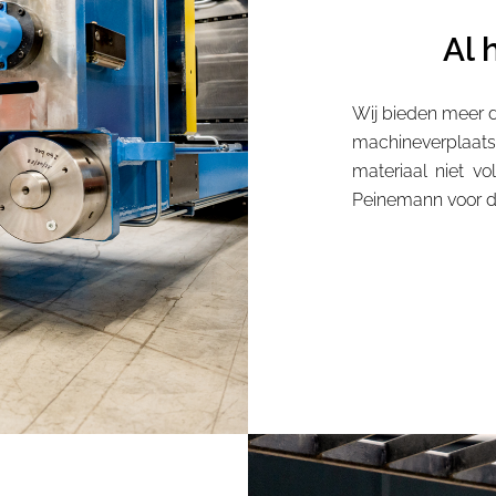
Al 
Wij bieden meer d
machineverplaats
materiaal niet v
Peinemann voor de