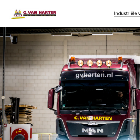
Industriële
(De)mon
Vijzelen 
Hijswer
Heavy lif
Trans