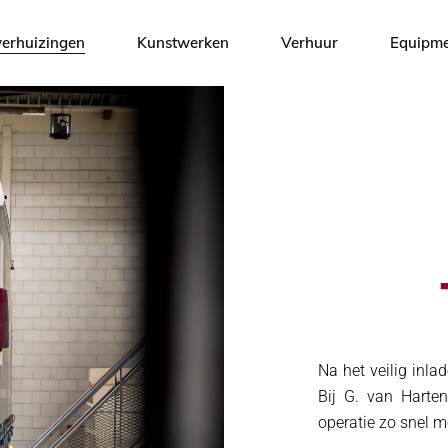
 verhuizingen
Kunstwerken
Verhuur
Equipm
tage
en sleeën
kzaamheden
ting
port
Na het veilig inla
Bij G. van Harten
operatie zo snel m