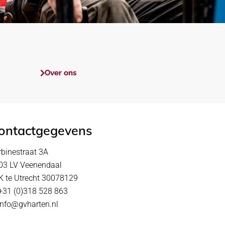
Over ons
ontactgegevens
rbinestraat 3A
03 LV Veenendaal
K te Utrecht 30078129
 +31 (0)318 528 863
 info@gvharten.nl