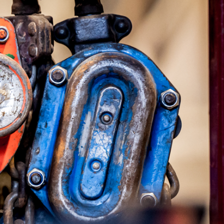
Doe een beroep op
onze kennis van
industriële
verhuizingen
Wij zijn VCA-gecertificeerd waarmee wij
garant staan voor een veilige werkwijze.
Wilt u meer weten over de
mogelijkheden of over onze werkwijze?
Neem gerust contact met ons op door te
bellen naar +31 (0)318 528 863 of door een
e-mail te sturen naar info@gvharten.nl.
Wij staan klaar met advies over