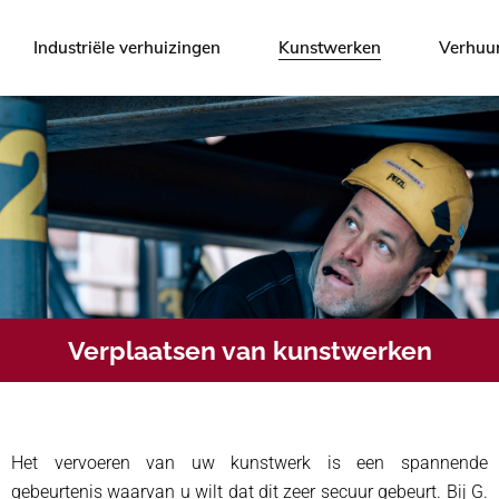
Industriële verhuizingen
Kunstwerken
Verhuu
(De)montage
Vijzelen en sleeën
Hijswerkzaamheden
Heavy lifting
Transport
Verplaatsen van kunstwerken
Het vervoeren van uw kunstwerk is een spannende
gebeurtenis waarvan u wilt dat dit zeer secuur gebeurt. Bij G.