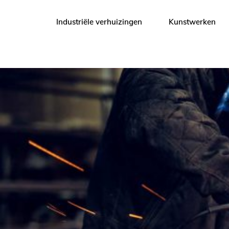
Industriële verhuizingen
Kunstwerken
(De)montage
Vijzelen en sleeën
Hijswerkzaamheden
Heavy lifting
Transport